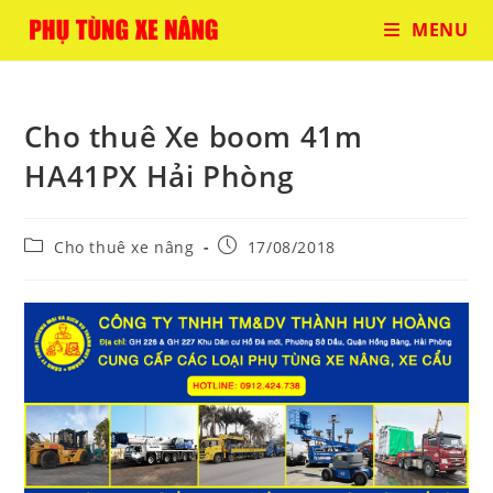
Skip
MENU
to
content
Cho thuê Xe boom 41m
HA41PX Hải Phòng
Post
Post
Cho thuê xe nâng
17/08/2018
category:
published: