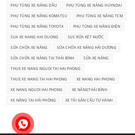
PHỤ TÙNG XE NÂNG DẦU
PHỤ TÙNG XE NÂNG HUYNDAI
PHỤ TÙNG XE NÂNG KOMATSU
PHỤ TÙNG XE NÂNG TCM
PHỤ TÙNG XE NÂNG TOYOTA
PHỤ TÙNG XE NÂNG ĐIỆN
SUA XE NANG HAI DUONG
SỤC RỬA KÉT NƯỚC
SỬA CHỮA XE NÂNG
SỬA CHỮA XE NÂNG HẢI DƯƠNG
SỬA CHỮA XE NÂNG TẠI THÁI BÌNH
SỬA XE NÂNG
THUE XE NANG NGUOI TAI HAI PHONG
THUE XE NANG TAI HAI PHONG
XE NANG HAI PHONG
XE NANG NGUOI HAI PHONG
XE NÂNGTHÁI BÌNH
XE NÂNG TẠI HẢI PHÒNG
XE TẢI GẮN CẨU TỰ HÀNH