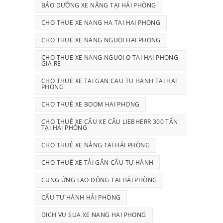
BẢO DƯỠNG XE NÂNG TẠI HẢI PHÒNG
CHO THUE XE NANG HA TAI HAI PHONG
CHO THUE XE NANG NGUOI HAI PHONG
CHO THUE XE NANG NGUOI O TAI HAI PHONG
GIA RE
CHO THUE XE TAI GAN CAU TU HANH TAI HAI
PHONG
CHO THUÊ XE BOOM HAI PHONG
CHO THUÊ XE CẨU XE CẨU LIEBHERR 300 TẤN
TẠI HẢI PHÒNG
CHO THUÊ XE NÂNG TẠI HẢI PHÒNG
CHO THUÊ XE TẢI GẮN CẨU TỰ HÀNH
CUNG ỨNG LAO ĐỘNG TẠI HẢI PHÒNG
CẨU TỰ HÀNH HẢI PHÒNG
DICH VU SUA XE NANG HAI PHONG