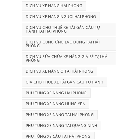
DICH VU XE NANG HAI PHONG
DICH VU XE NANG NGUOI HAI PHONG
DỊCH VỤ CHO THUÊ XE TẢI GẮN CẨU TỰ
HÀNH TẠI HẢI PHÒNG
DỊCH VỤ CUNG ỨNG LAO ĐỘNG TẠI HẢI
PHÒNG
DỊCH VỤ SỬA CHỮA XE NÂNG GIÁ RẺ TẠI HẢI
PHÒNG
DỊCH VỤ XE NÂNG Ở TẠI HẢI PHÒNG
GIÁ CHO THUÊ XE TẢI GẮN CẨU TỰ HÀNH
PHU TUNG XE NANG HAI PHONG
PHU TUNG XE NANG HUNG YEN
PHU TUNG XE NANG TAI HAI PHONG
PHU TUNG XE NANG TAI QUANG NINH
PHỤ TÙNG XE CẨU TẠI HẢI PHÒNG