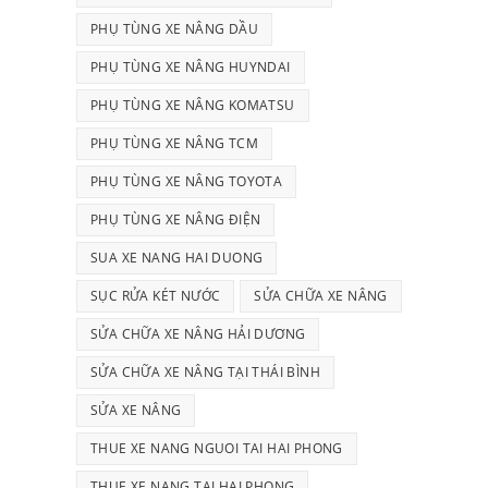
PHỤ TÙNG XE NÂNG DẦU
PHỤ TÙNG XE NÂNG HUYNDAI
PHỤ TÙNG XE NÂNG KOMATSU
PHỤ TÙNG XE NÂNG TCM
PHỤ TÙNG XE NÂNG TOYOTA
PHỤ TÙNG XE NÂNG ĐIỆN
SUA XE NANG HAI DUONG
SỤC RỬA KÉT NƯỚC
SỬA CHỮA XE NÂNG
SỬA CHỮA XE NÂNG HẢI DƯƠNG
SỬA CHỮA XE NÂNG TẠI THÁI BÌNH
SỬA XE NÂNG
THUE XE NANG NGUOI TAI HAI PHONG
THUE XE NANG TAI HAI PHONG