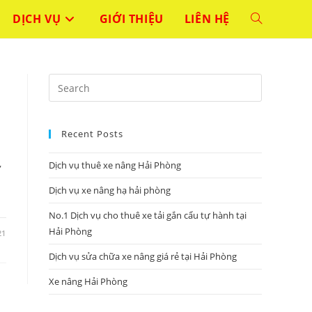
DỊCH VỤ
GIỚI THIỆU
LIÊN HỆ
TOGGLE
WEBSITE
Press
SEARCH
Escape
to
Recent Posts
close
the
,
Dịch vụ thuê xe nâng Hải Phòng
search
panel.
Dịch vụ xe nâng hạ hải phòng
No.1 Dịch vụ cho thuê xe tải gắn cẩu tự hành tại
Hải Phòng
21
Dịch vụ sửa chữa xe nâng giá rẻ tại Hải Phòng
Xe nâng Hải Phòng