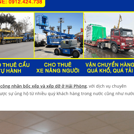
 công nhân bốc xếp và xếp dỡ ở Hải Phòng
, với dịch vụ chuyên
được sự ủng hộ từ nhiều quý khách hàng trong nước cũng như nướ