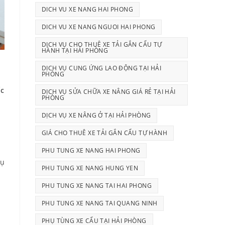
DICH VU XE NANG HAI PHONG
DICH VU XE NANG NGUOI HAI PHONG
DỊCH VỤ CHO THUÊ XE TẢI GẮN CẨU TỰ
HÀNH TẠI HẢI PHÒNG
DỊCH VỤ CUNG ỨNG LAO ĐỘNG TẠI HẢI
PHÒNG
ốc
DỊCH VỤ SỬA CHỮA XE NÂNG GIÁ RẺ TẠI HẢI
PHÒNG
DỊCH VỤ XE NÂNG Ở TẠI HẢI PHÒNG
GIÁ CHO THUÊ XE TẢI GẮN CẨU TỰ HÀNH
PHU TUNG XE NANG HAI PHONG
vụ
PHU TUNG XE NANG HUNG YEN
PHU TUNG XE NANG TAI HAI PHONG
PHU TUNG XE NANG TAI QUANG NINH
PHỤ TÙNG XE CẨU TẠI HẢI PHÒNG