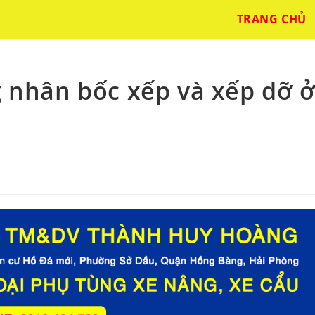
TRANG CHỦ
g nhân bốc xếp và xếp dỡ 