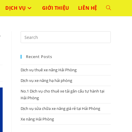
DỊCH VỤ
GIỚI THIỆU
LIÊN HỆ
TOGGLE
WEBSITE
ở
Press
SEARCH
Escape
to
Recent Posts
close
the
Dịch vụ thuê xe nâng Hải Phòng
search
panel.
Dịch vụ xe nâng hạ hải phòng
No.1 Dịch vụ cho thuê xe tải gắn cẩu tự hành tại
Hải Phòng
Dịch vụ sửa chữa xe nâng giá rẻ tại Hải Phòng
Xe nâng Hải Phòng