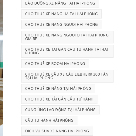
BẢO DƯỠNG XE NÂNG TẠI HẢI PHÒNG
CHO THUE XE NANG HA TAI HAI PHONG
CHO THUE XE NANG NGUOI HAI PHONG
CHO THUE XE NANG NGUOI O TAI HAI PHONG
GIA RE
CHO THUE XE TAI GAN CAU TU HANH TAI HAI
PHONG
CHO THUÊ XE BOOM HAI PHONG
CHO THUÊ XE CẨU XE CẨU LIEBHERR 300 TẤN
TẠI HẢI PHÒNG
CHO THUÊ XE NÂNG TẠI HẢI PHÒNG
CHO THUÊ XE TẢI GẮN CẨU TỰ HÀNH
CUNG ỨNG LAO ĐỘNG TẠI HẢI PHÒNG
CẨU TỰ HÀNH HẢI PHÒNG
DICH VU SUA XE NANG HAI PHONG