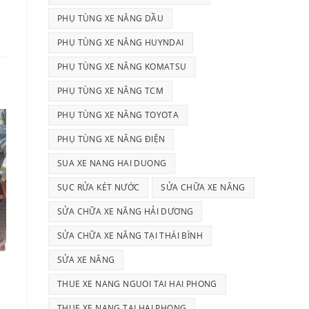
PHỤ TÙNG XE NÂNG DẦU
PHỤ TÙNG XE NÂNG HUYNDAI
PHỤ TÙNG XE NÂNG KOMATSU
PHỤ TÙNG XE NÂNG TCM
PHỤ TÙNG XE NÂNG TOYOTA
PHỤ TÙNG XE NÂNG ĐIỆN
SUA XE NANG HAI DUONG
SỤC RỬA KÉT NƯỚC
SỬA CHỮA XE NÂNG
SỬA CHỮA XE NÂNG HẢI DƯƠNG
SỬA CHỮA XE NÂNG TẠI THÁI BÌNH
SỬA XE NÂNG
THUE XE NANG NGUOI TAI HAI PHONG
THUE XE NANG TAI HAI PHONG