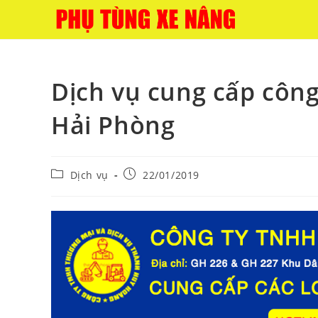
Skip
to
content
Dịch vụ cung cấp côn
Hải Phòng
Post
Post
Dịch vụ
22/01/2019
category:
published: