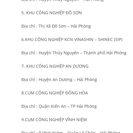
5. KHU CÔNG NGHIỆP ĐỒ SƠN
Địa chỉ : Thị Xã Đồ Sơn – Hải Phòng
6.KHU CÔNG NGHIỆP KCN VINASHIN – SHINEC (SIP)
Địa chỉ : Huyện Thủy Nguyên – Thành phố Hải Phòng
7. KHU CÔNG NGHIỆP AN DƯƠNG
Địa chỉ : Huyện An Dương – Hải Phòng
8.CỤM CÔNG NGHIỆP ĐỒNG HÒA
Địa chỉ : Quận Kiến An – TP Hải Phòng
9.CỤM CÔNG NGHIỆP VĨNH NIỆM
Địa chỉ : P Vĩnh Niệm – Quận Lê Chân – Hải Phòng