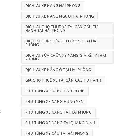
DICH VU XE NANG HAI PHONG
DICH VU XE NANG NGUOI HAI PHONG
DỊCH VỤ CHO THUÊ XE TẢI GẮN CẨU TỰ
HÀNH TẠI HẢI PHÒNG
DỊCH VỤ CUNG ỨNG LAO ĐỘNG TẠI HẢI
PHÒNG
DỊCH VỤ SỬA CHỮA XE NÂNG GIÁ RẺ TẠI HẢI
PHÒNG
DỊCH VỤ XE NÂNG Ở TẠI HẢI PHÒNG
GIÁ CHO THUÊ XE TẢI GẮN CẨU TỰ HÀNH
PHU TUNG XE NANG HAI PHONG
PHU TUNG XE NANG HUNG YEN
g
PHU TUNG XE NANG TAI HAI PHONG
PHU TUNG XE NANG TAI QUANG NINH
PHỤ TÙNG XE CẨU TẠI HẢI PHÒNG