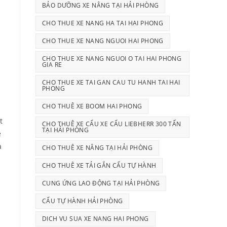
BẢO DƯỠNG XE NÂNG TẠI HẢI PHÒNG
CHO THUE XE NANG HA TAI HAI PHONG
CHO THUE XE NANG NGUOI HAI PHONG
CHO THUE XE NANG NGUOI O TAI HAI PHONG
GIA RE
CHO THUE XE TAI GAN CAU TU HANH TAI HAI
PHONG
CHO THUÊ XE BOOM HAI PHONG
t
CHO THUÊ XE CẨU XE CẨU LIEBHERR 300 TẤN
TẠI HẢI PHÒNG
e
a
CHO THUÊ XE NÂNG TẠI HẢI PHÒNG
CHO THUÊ XE TẢI GẮN CẨU TỰ HÀNH
CUNG ỨNG LAO ĐỘNG TẠI HẢI PHÒNG
CẨU TỰ HÀNH HẢI PHÒNG
DICH VU SUA XE NANG HAI PHONG