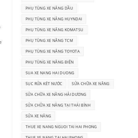
PHỤ TÙNG XE NÂNG DẦU
PHỤ TÙNG XE NÂNG HUYNDAI
h
PHỤ TÙNG XE NÂNG KOMATSU
PHỤ TÙNG XE NÂNG TCM
e
PHỤ TÙNG XE NÂNG TOYOTA
PHỤ TÙNG XE NÂNG ĐIỆN
SUA XE NANG HAI DUONG
SỤC RỬA KÉT NƯỚC
SỬA CHỮA XE NÂNG
SỬA CHỮA XE NÂNG HẢI DƯƠNG
SỬA CHỮA XE NÂNG TẠI THÁI BÌNH
SỬA XE NÂNG
THUE XE NANG NGUOI TAI HAI PHONG
THUE XE NANG TAI HAI PHONG