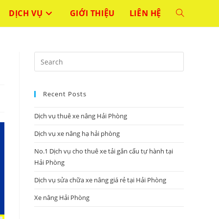
DỊCH VỤ
GIỚI THIỆU
LIÊN HỆ
TOGGLE
WEBSITE
Press
SEARCH
Escape
to
Recent Posts
close
the
Dịch vụ thuê xe nâng Hải Phòng
search
panel.
Dịch vụ xe nâng hạ hải phòng
No.1 Dịch vụ cho thuê xe tải gắn cẩu tự hành tại
Hải Phòng
Dịch vụ sửa chữa xe nâng giá rẻ tại Hải Phòng
Xe nâng Hải Phòng