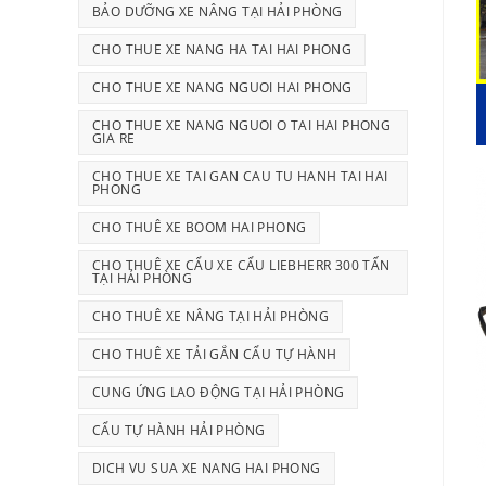
BẢO DƯỠNG XE NÂNG TẠI HẢI PHÒNG
CHO THUE XE NANG HA TAI HAI PHONG
CHO THUE XE NANG NGUOI HAI PHONG
CHO THUE XE NANG NGUOI O TAI HAI PHONG
GIA RE
CHO THUE XE TAI GAN CAU TU HANH TAI HAI
PHONG
CHO THUÊ XE BOOM HAI PHONG
CHO THUÊ XE CẨU XE CẨU LIEBHERR 300 TẤN
TẠI HẢI PHÒNG
CHO THUÊ XE NÂNG TẠI HẢI PHÒNG
CHO THUÊ XE TẢI GẮN CẨU TỰ HÀNH
CUNG ỨNG LAO ĐỘNG TẠI HẢI PHÒNG
CẨU TỰ HÀNH HẢI PHÒNG
DICH VU SUA XE NANG HAI PHONG