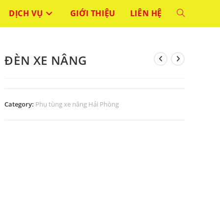
DỊCH VỤ
GIỚI THIỆU
LIÊN HỆ
TOGGLE
WEBSITE
ĐÈN XE NÂNG
SEARCH
Category:
Phụ tùng xe nâng Hải Phòng