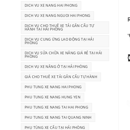
DICH VU XE NANG HAI PHONG
DICH VU XE NANG NGUOI HAI PHONG
DỊCH VỤ CHO THUÊ XE TẢI GẮN CẨU TỰ
HÀNH TẠI HẢI PHÒNG
DỊCH VỤ CUNG ỨNG LAO ĐỘNG TẠI HẢI
PHÒNG
DỊCH VỤ SỬA CHỮA XE NÂNG GIÁ RẺ TẠI HẢI
PHÒNG
DỊCH VỤ XE NÂNG Ở TẠI HẢI PHÒNG
GIÁ CHO THUÊ XE TẢI GẮN CẨU TỰ HÀNH
PHU TUNG XE NANG HAI PHONG
PHU TUNG XE NANG HUNG YEN
PHU TUNG XE NANG TAI HAI PHONG
PHU TUNG XE NANG TAI QUANG NINH
PHỤ TÙNG XE CẨU TẠI HẢI PHÒNG