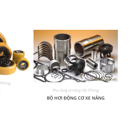
 Phòng
Phụ tùng xe nâng Hải Phòng
U
BỘ HƠI ĐỘNG CƠ XE NÂNG