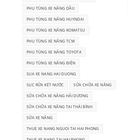
PHỤ TÙNG XE NÂNG DẦU
PHỤ TÙNG XE NÂNG HUYNDAI
PHỤ TÙNG XE NÂNG KOMATSU
PHỤ TÙNG XE NÂNG TCM
PHỤ TÙNG XE NÂNG TOYOTA
PHỤ TÙNG XE NÂNG ĐIỆN
SUA XE NANG HAI DUONG
SỤC RỬA KÉT NƯỚC
SỬA CHỮA XE NÂNG
SỬA CHỮA XE NÂNG HẢI DƯƠNG
SỬA CHỮA XE NÂNG TẠI THÁI BÌNH
SỬA XE NÂNG
THUE XE NANG NGUOI TAI HAI PHONG
THUE XE NANG TAI HAI PHONG