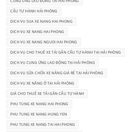
CUNG ỨNG LAO ĐỘNG TẠI HẢI PHÒNG
CẨU TỰ HÀNH HẢI PHÒNG
DICH VU SUA XE NANG HAI PHONG
DICH VU XE NANG HAI PHONG
DICH VU XE NANG NGUOI HAI PHONG
DỊCH VỤ CHO THUÊ XE TẢI GẮN CẨU TỰ HÀNH TẠI HẢI PHÒNG
DỊCH VỤ CUNG ỨNG LAO ĐỘNG TẠI HẢI PHÒNG
DỊCH VỤ SỬA CHỮA XE NÂNG GIÁ RẺ TẠI HẢI PHÒNG
DỊCH VỤ XE NÂNG Ở TẠI HẢI PHÒNG
GIÁ CHO THUÊ XE TẢI GẮN CẨU TỰ HÀNH
PHU TUNG XE NANG HAI PHONG
PHU TUNG XE NANG HUNG YEN
PHU TUNG XE NANG TAI HAI PHONG