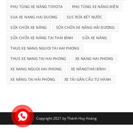
PHỤ TÙNG XE NÂNG TOYOTA
PHỤ TÙNG XE NÂNG ĐIỆN
SUA XE NANG HAI DUONG
SỤC RỬA KÉT NƯỚC
SỬA CHỮA XE NÂNG
SỬA CHỮA XE NÂNG HẢI DƯƠNG
SỬA CHỮA XE NÂNG TẠI THÁI BÌNH
SỬA XE NÂNG
THUE XE NANG NGUOI TAI HAI PHONG
THUE XE NANG TAI HAI PHONG
XE NANG HAI PHONG
XE NANG NGUOI HAI PHONG
XE NÂNGTHÁI BÌNH
XE NÂNG TẠI HẢI PHÒNG
XE TẢI GẮN CẨU TỰ HÀNH
Copyright 2021 by Thành Huy Hoàng