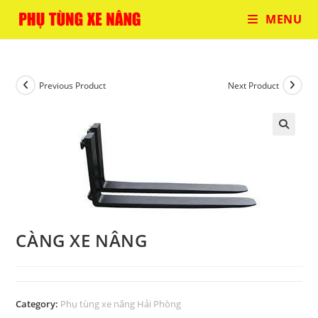
Skip
MENU
to
content
Previous Product
Next Product
CÀNG XE NÂNG
Category:
Phụ tùng xe nâng Hải Phòng